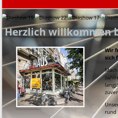
Herzlich willkommen 
Wir f
sich 
Mache
zahlr
langj
zuver
Unser
rund 