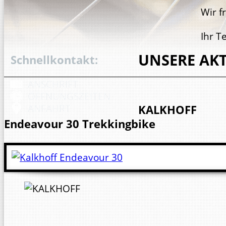
Wir f
Ihr T
UNSERE AK
Schnellkontakt:
ANSCHRIFT
ÖFFNUNGS­ZEITEN
ANFAHRT
KALKHOFF
Endeavour 30
Trekkingbike