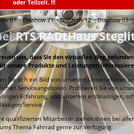
oder Teilzeit. !!!
bei
RTS RADtHaus Stegli
reuen uns, dass Sie den virtuellen Weg gefunde
für unsere Produkte und Leistungen interessiere
n Sie sich ein Bild von unserem Unternehmen u
eichen Serviceangeboten. Profitieren Sie von unse
ährigen Erfahrung, und unserem erstklassigen, sc
lässigen Service.
e qualifizierten Mitarbeiter stehen Ihnen bei alle
ums Thema Fahrrad gerne zur Verfügung.