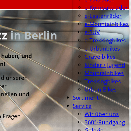
e-Kompakträder
e-Lastenräder
e-Mountainbikes
tz
in Berlin
e-SUV
e-Trekkingbikes
e-Urbanbikes
n haben, und
Gravelbikes
n!
Kinder / Jugend
Mountainbikes
nd unseren
Trekkingbikes
rer
Urban-Bikes
hnellen und
Sortiment
Service
Wir über uns
n Fragen
360°-Rundgang
Galerie