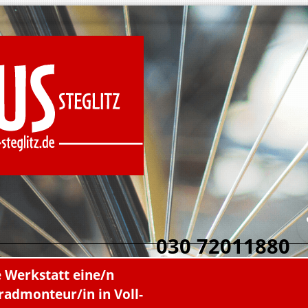
030 72011880
e Werkstatt eine/n
radmonteur/in in Voll-