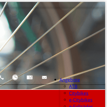
Angebote
ATB
Citybikes
e-Citybikes
e-Falträder